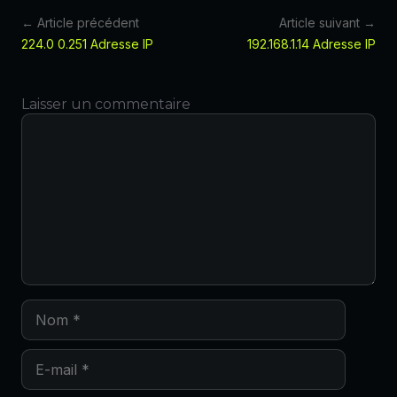
← Article précédent
Article suivant →
224.0 0.251 Adresse IP
192.168.1.14 Adresse IP
Laisser un commentaire
Commentaire
Nom
E-
mail