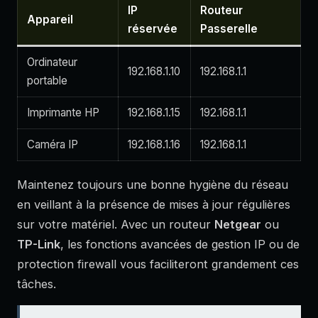
IP
Routeur
Appareil
réservée
Passerelle
Ordinateur
192.168.1.10
192.168.1.1
portable
Imprimante HP
192.168.1.15
192.168.1.1
Caméra IP
192.168.1.16
192.168.1.1
Maintenez toujours une bonne hygiène du réseau
en veillant à la présence de mises à jour régulières
sur votre matériel. Avec un routeur
Netgear
ou
TP-Link
, les fonctions avancées de gestion IP ou de
protection firewall vous faciliteront grandement ces
tâches.