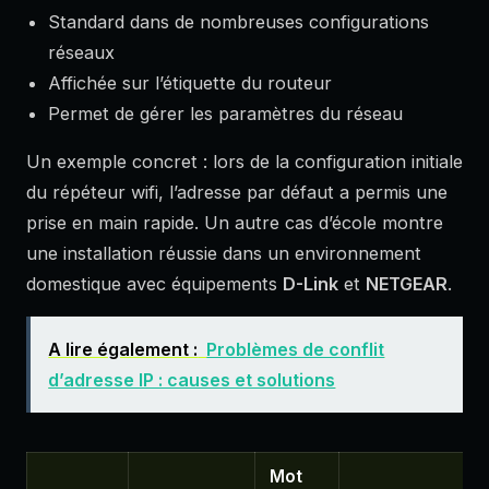
Standard dans de nombreuses configurations
réseaux
Affichée sur l’étiquette du routeur
Permet de gérer les paramètres du réseau
Un exemple concret : lors de la configuration initiale
du répéteur wifi, l’adresse par défaut a permis une
prise en main rapide. Un autre cas d’école montre
une installation réussie dans un environnement
domestique avec équipements
D-Link
et
NETGEAR
.
A lire également :
Problèmes de conflit
d’adresse IP : causes et solutions
Mot