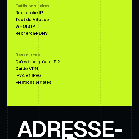
Outils populaires
Recherche IP
Test de Vitesse
WHOIS IP
Recherche DNS
Ressources
Qu'est-ce qu'une IP ?
Guide VPN
IPv4 vs IPv6
Mentions légales
ADRESSE-