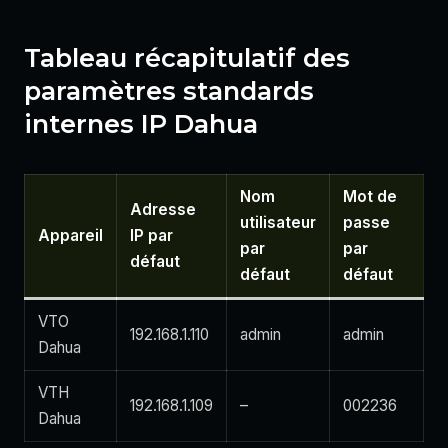
Tableau récapitulatif des
paramètres standards
internes IP Dahua
Nom
Mot de
Adresse
utilisateur
passe
Appareil
IP par
par
par
défaut
défaut
défaut
VTO
192.168.1.110
admin
admin
Dahua
VTH
192.168.1.109
–
002236
Dahua