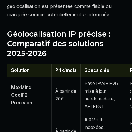
géolocalisation est présentée comme fiable ou
marquée comme potentiellement contournée.
Géolocalisation IP précise :
Comparatif des solutions
2025-2026
Solution
Prix/mois
Specs clés
Base IPv4+IPv6,
P
MaxMind
À partir de
mise à jour
GeoIP2
20€
hebdomadaire,
Precision
API REST
100M+ IP
P
indexées,
À partir de
: