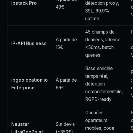
ipstack Pro
détection proxy,
49€
SSL, 99.9%
uptime
45 champs de
P
À partir de
données, latence
IP-API Business
15€
<50ms, batch
queries
Base enrichie
P
temps réel,
ipgeolocation.io
À partir de
détection
Enterprise
99€
comportementale,
RGPD-ready
Données
P
opérateurs
c
Neustar
Sur devis
mobiles, code
UltraGeoPoint
(~350€)