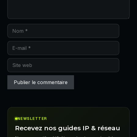
Nom
E-
mail
Site
web
NEWSLETTER
Recevez nos guides IP & réseau