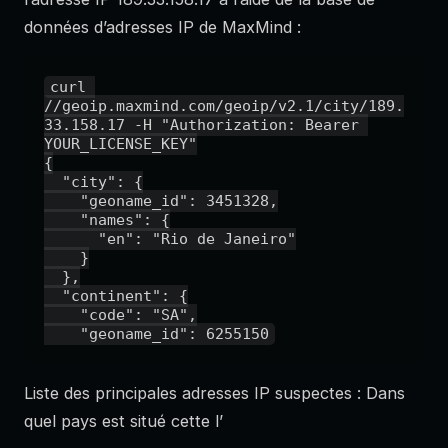
données d’adresses IP de MaxMind :
curl 
//geoip.maxmind.com/geoip/v2.1/city/189.
33.158.17 -H "Authorization: Bearer 
YOUR_LICENSE_KEY"

{

  "city": {

    "geoname_id": 3451328,

    "names": {

      "en": "Rio de Janeiro"

    }

  },

  "continent": {

    "code": "SA",

    "geoname_id": 6255150
Liste des principales adresses IP suspectes : Dans
quel pays est situé cette l’