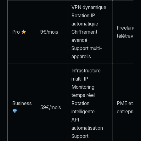
VPN dynamique
Rotation IP
automatique
Freelance 
Pro
9€/mois
Chiffrement
télétravail
avancé
Support multi-
appareils
Infrastructure
multi-IP
Monitoring
temps réel
Business
Rotation
PME et
59€/mois
intelligente
entreprise
API
automatisation
Support