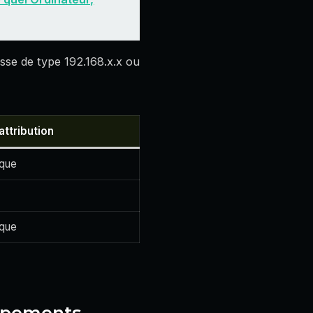
se de type 192.168.x.x ou
ttribution
ique
ique
uipements