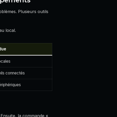
roblèmes. Plusieurs outils
au local.
due
ocales
eils connectés
ériphériques
. Ensuite, la commande «