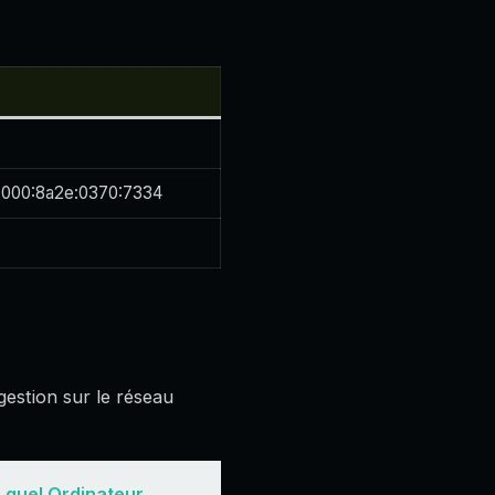
0000:8a2e:0370:7334
gestion sur le réseau
 quel Ordinateur,