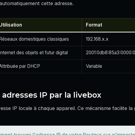
er automatiquement cette adresse.
Utilisation
Format
Réseaux domestiques classiques
192.168.x.x
Internet des objets et futur digital
2001:0db8:85a3:0000:
Attribuée par DHCP
Variable
 adresses IP par la livebox
esse IP locale à chaque appareil. Ce mécanisme facilite la 
ent trouver l'adresse IP de votre Routeur sur n'importe