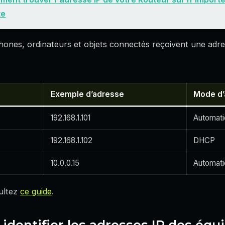
te
nes, ordinateurs et objets connectés reçoivent une adres
Exemple d’adresse
Mode d’a
192.168.1.101
Automat
192.168.1.102
DHCP
10.0.0.15
Automat
ultez
ce guide
.
identifier les adresses IP des éq