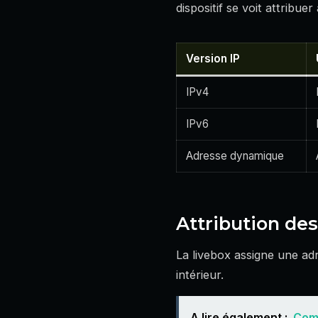
dispositif se voit attribu
Version IP
IPv4
IPv6
Adresse dynamique
Attribution des
La livebox assigne une adr
intérieur.
A lire également :
Comm