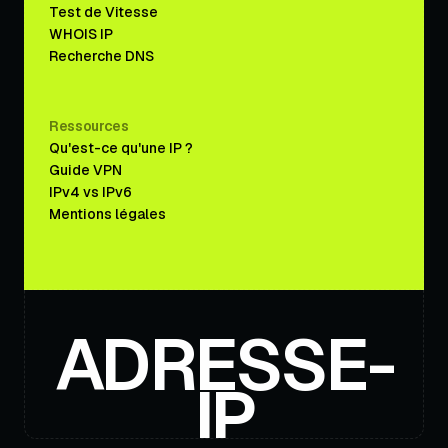
Test de Vitesse
WHOIS IP
Recherche DNS
Ressources
Qu'est-ce qu'une IP ?
Guide VPN
IPv4 vs IPv6
Mentions légales
ADRESSE-
IP