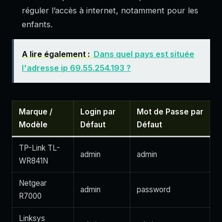
réguler l’accès à internet, notamment pour les
enfants.
A lire également :
Dans quel pays est située
l'adresse ip 69.55.254.193 ?
Marque /
Login par
Mot de Passe par
Modèle
Défaut
Défaut
TP-Link TL-
admin
admin
WR841N
Netgear
admin
password
R7000
Linksys