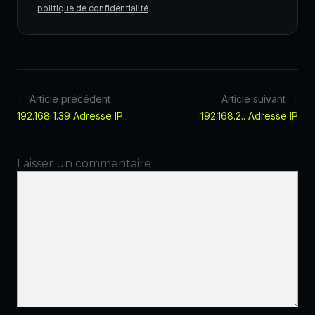
politique de confidentialité
.
← Article précédent
Article suivant →
192.168 1.39 Adresse IP
192.168.2.. Adresse IP
Laisser un commentaire
Commentaire