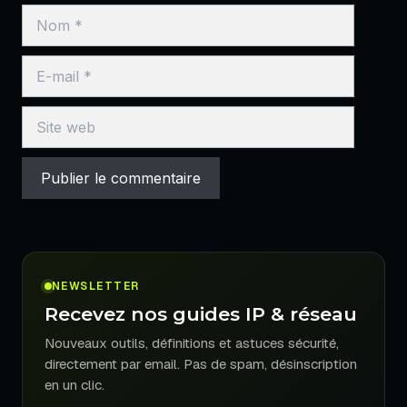
Nom
E-
mail
Site
web
NEWSLETTER
Recevez nos guides IP & réseau
Nouveaux outils, définitions et astuces sécurité,
directement par email. Pas de spam, désinscription
en un clic.