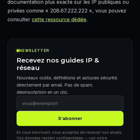
documentation plus exacte sur les IP publiques ou
privées comme « 208.67.222.222 », vous pouvez
consulter
cette ressource dédiée
.
NEWSLETTER
Recevez nos guides IP &
réseau
Nouveaux outils, définitions et astuces sécurité,
directement par email. Pas de spam,
désinscription en un clic.
Votre
adresse
e-
S’abonner
mail
En vous inscrivant, vous acceptez de recevoir nos emails.
Vos données restent confidentielles — voir notre