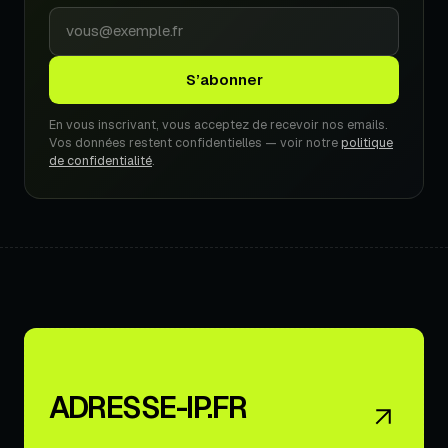
Votre
adresse
e-
S’abonner
mail
En vous inscrivant, vous acceptez de recevoir nos emails.
Vos données restent confidentielles — voir notre
politique
de confidentialité
.
ADRESSE-IP.FR