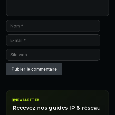
Nom
E-
mail
Site
web
NEWSLETTER
Recevez nos guides IP & réseau