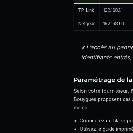
TP-Link
192.168.1.1
Netgear
192.168.0.1
« L’accès au pannea
identifiants entrés,
Paramétrage de la 
Selon votre fournisseur, l
Bouygues proposent des adr
même.
Connectez en filaire pou
Utilisez le guide imprim