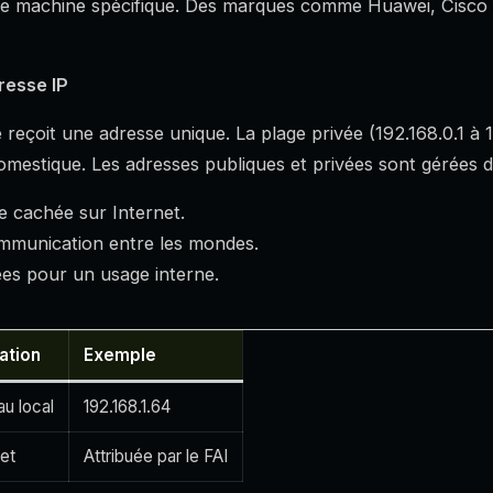
e machine spécifique. Des marques comme Huawei, Cisco et 
dresse IP
eçoit une adresse unique. La plage privée (192.168.0.1 à 1
domestique. Les adresses publiques et privées sont gérées 
te cachée sur Internet.
communication entre les mondes.
ées pour un usage interne.
sation
Exemple
u local
192.168.1.64
net
Attribuée par le FAI