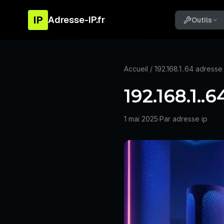
IP
Adresse-IP.fr
Outils
Accueil
/ 192.168.1..64 adresse
192.168.1..
1 mai 2025
·
Par adresse ip