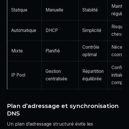
Mainten
Statique
Manuelle
Stabilité
régulière
Risque 
Automatique
DHCP
Simplicité
chevauc
Contrôle
Nécessi
Mixte
Planifié
optimal
coordina
Configur
Gestion
Répartition
IP Pool
initiale
centralisée
équilibrée
comple
Plan d’adressage et synchronisation
DNS
Un plan d’adressage structuré évite les