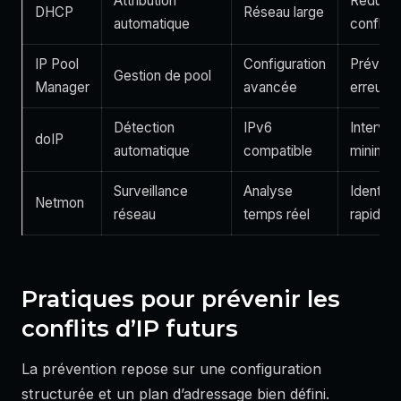
Attribution
Réduit l
DHCP
Réseau large
automatique
conflits
IP Pool
Configuration
Prévient
Gestion de pool
Manager
avancée
erreurs
Détection
IPv6
Interven
doIP
automatique
compatible
minimal
Surveillance
Analyse
Identifie
Netmon
réseau
temps réel
rapidem
Pratiques pour prévenir les
conflits d’IP futurs
La prévention repose sur une configuration
structurée et un plan d’adressage bien défini.