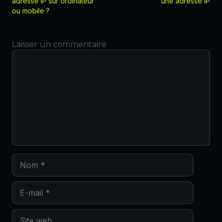
adresse IP sur ordinateur
une adresse IP
ou mobile ?
Laisser un commentaire
Commentaire
Nom
E-
mail
Site