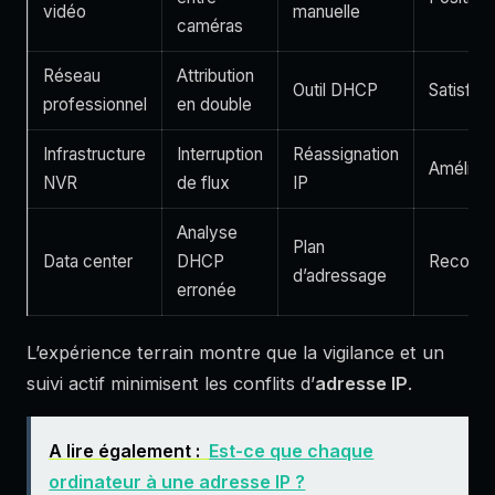
vidéo
manuelle
caméras
Réseau
Attribution
Outil DHCP
Satisfais
professionnel
en double
Infrastructure
Interruption
Réassignation
Amélior
NVR
de flux
IP
Analyse
Plan
Data center
DHCP
Recomm
d’adressage
erronée
L’expérience terrain montre que la vigilance et un
suivi actif minimisent les conflits d’
adresse IP
.
A lire également :
Est-ce que chaque
ordinateur à une adresse IP ?