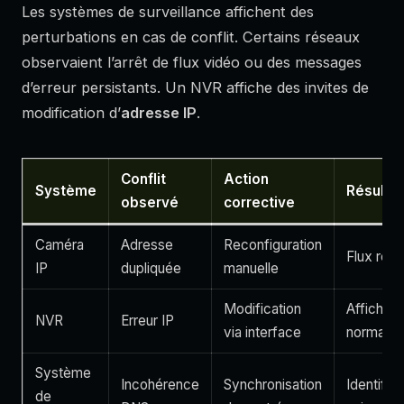
Les systèmes de surveillance affichent des
perturbations en cas de conflit. Certains réseaux
observaient l’arrêt de flux vidéo ou des messages
d’erreur persistants. Un NVR affiche des invites de
modification d’
adresse IP
.
Conflit
Action
Système
Résultat
observé
corrective
Caméra
Adresse
Reconfiguration
Flux rétab
IP
dupliquée
manuelle
Modification
Affichag
NVR
Erreur IP
via interface
normal
Système
Incohérence
Synchronisation
Identifica
de