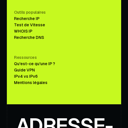
Outils populaires
Recherche IP
Test de Vitesse
WHOIS IP
Recherche DNS
Ressources
Qu'est-ce qu'une IP ?
Guide VPN
IPv4 vs IPv6
Mentions légales
ADRESSE-