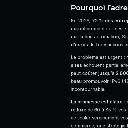
Pourquoi l’adre
En 2026,
72 % des entre
majoritairement sur des i
marketing automation, Saa
d’euros
de transactions a
Le problème est urgent :
sites
échouent partielleme
peut coûter
jusqu’à 2 80
beau promouvoir IPv6 (48,
incontournable.
La promesse est claire
: 
réduire de 60 à 85 % vos t
de scaler sereinement vos
commerce, une stratégie I