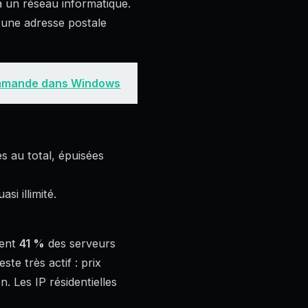
à un réseau informatique.
une adresse postale
commande dans Windows
es au total, épuisées
asi illimité.
ment
41 %
des serveurs
te très actif : prix
on. Les IP résidentielles