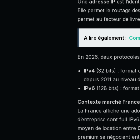
Une
adresse IP
est l’iden
Elle permet le routage d
permet au facteur de livrer
A lire également :
Comm
En 2026, deux protocoles 
IPv4
(32 bits) : format 
depuis 2011 au niveau d
IPv6
(128 bits) : forma
Contexte marché France
La France affiche une ado
d’entreprise sont full IPv
moyen de location entre
0
premium se négocient entre