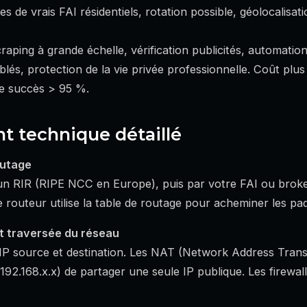
ues de vrais FAI résidentiels, rotation possible, géolocalisati
craping à grande échelle, vérification publicités, automatio
blés, protection de la vie privée professionnelle. Coût plu
de succès > 95 %.
 technique détaillé
outage
r un RIR (RIPE NCC en Europe), puis par votre FAI ou bro
e routeur utilise la table de routage pour acheminer les pa
et traversée du réseau
IP source et destination. Les NAT (Network Address Trans
 (192.168.x.x) de partager une seule IP publique. Les firewa