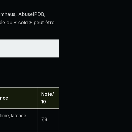
pamhaus, AbuseIPDB,
tée ou « cold » peut être
Note/
ance
10
time, latence
7,8