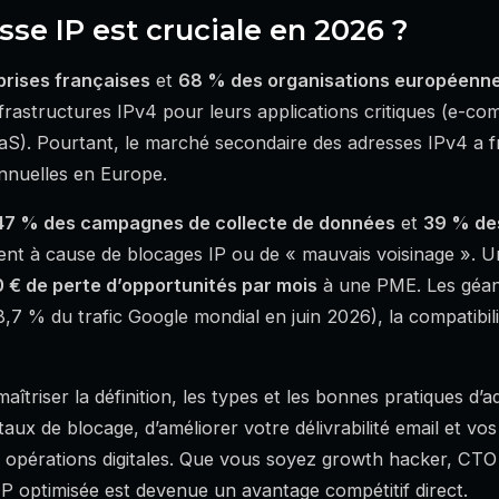
sse IP est cruciale en 2026 ?
prises françaises
et
68 % des organisations européenn
nfrastructures IPv4 pour leurs applications critiques (e-co
S). Pourtant, le marché secondaire des adresses IPv4 a f
nnuelles en Europe.
47 % des campagnes de collecte de données
et
39 % des
nt à cause de blocages IP ou de « mauvais voisinage ». Un
0 € de perte d’opportunités par mois
à une PME. Les géant
7 % du trafic Google mondial en juin 2026), la compatibili
maîtriser la définition, les types et les bonnes pratiques d
aux de blocage, d’améliorer votre délivrabilité email et vo
 opérations digitales. Que vous soyez growth hacker, CTO
P optimisée est devenue un avantage compétitif direct.