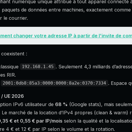
tifiant numérique unique attribué à tout appareil connecté 
es paquets de données entre machines, exactement comme 
 le courrier.
ent changer votre adresse IP à partir de l'invite de 
coexistent :
classique
. Seulement 4,3 milliards d’adress
192.168.1.45
es RIR.
t
. Espace qu
2001:0db8:85a3:0000:0000:8a2e:0370:7334
 / UE 2026
ption IPv6 utilisateur de
68 %
(Google stats), mais seule
6. Le marché de la location d’IPv4 propres (clean & warm) res
,35 € et 0,55 € par IP/mois
selon la qualité et la localisati
 4 € et 12 € par IP selon le volume et la rotation.