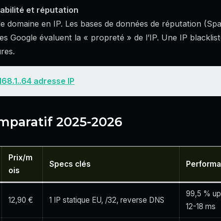
abilité et réputation
de domaine en IP. Les bases de données de réputation (S
s Google évaluent la « propreté » de l’IP. Une IP blacklis
res.
168.1..64 adresse IP
omparatif 2025-2026
Prix/m
Specs clés
Perform
ois
99,5 % up
12,90 €
1 IP statique EU, /32, reverse DNS
12-18 ms