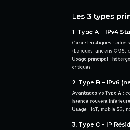
Les 3 types pri
1. Type A – IPv4 St
Caractéristiques
: adress
(banques, anciens CMS, ou
Usage principal
: héberge
critiques.
2. Type B – IPv6 (n
Avantages vs Type A
: co
latence souvent inférieur
Usage
: IoT, mobile 5G, 
3. Type C – IP Rés