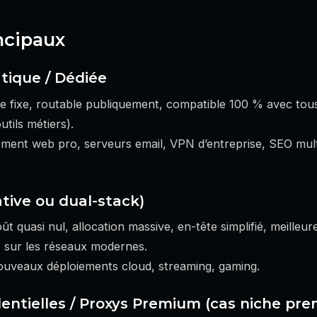
ncipaux
atique / Dédiée
e fixe, routable publiquement, compatible 100 % avec tou
tils métiers).
ment web pro, serveurs email, VPN d’entreprise, SEO multi
ative ou dual-stack)
ût quasi nul, allocation massive, en-tête simplifié, meilleur
e sur les réseaux modernes.
nouveaux déploiements cloud, streaming, gaming.
identielles / Proxys Premium (cas niche pr