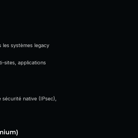
s les systèmes legacy
-sites, applications
e sécurité native (IPsec),
emium)