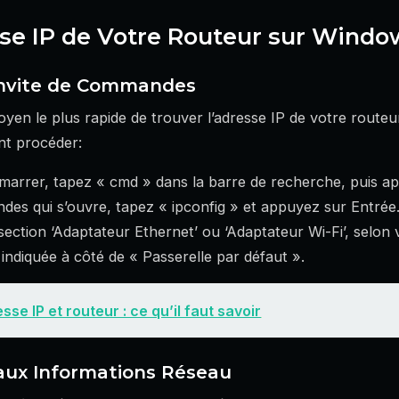
sse IP de Votre Routeur sur Windo
l’Invite de Commandes
n le plus rapide de trouver l’adresse IP de votre routeur es
t procéder:
marrer, tapez « cmd » dans la barre de recherche, puis a
des qui s’ouvre, tapez « ipconfig » et appuyez sur Entrée
a section ‘Adaptateur Ethernet’ ou ‘Adaptateur Wi-Fi’, selon
 indiquée à côté de « Passerelle par défaut ».
sse IP et routeur : ce qu’il faut savoir
 aux Informations Réseau