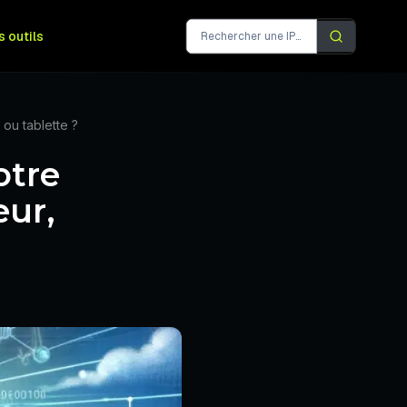
s outils
ou tablette ?
otre
eur,