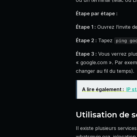
ou un terminal (Mac ou Li
Étape par étape :
Étape 1 :
Ouvrez l’invite d
Étape 2 :
Tapez
ping go
Étape 3 :
Vous verrez plusi
« google.com ». Par exemp
changer au fil du temps).
A lire également :
IP s
Utilisation de 
Il existe plusieurs servic
whatsmyip.org, iplocation