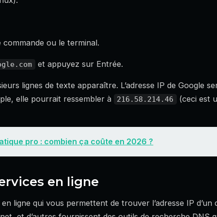
nux).
e commande ou le terminal.
et appuyez sur Entrée.
ogle.com
eurs lignes de texte apparaître. L’adresse IP de Google se
le, elle pourrait ressembler à
(ceci est 
216.58.214.46
tatique pro : combien ça coûte en 2026 ?
services en ligne
es en ligne qui vous permettent de trouver l’adresse IP d’u
.net, et d’autres fournissent des outils de recherche DNS