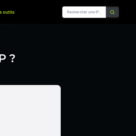
s outils
P ?