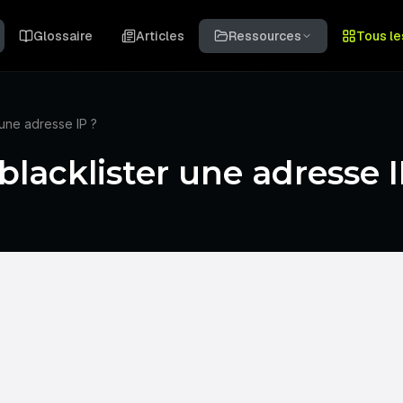
Glossaire
Articles
Ressources
Tous le
une adresse IP ?
acklister une adresse I