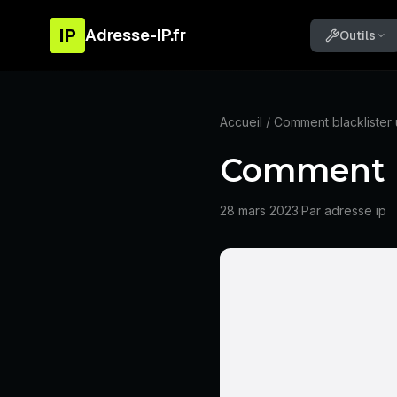
IP
Adresse-IP.fr
Outils
Accueil
/ Comment blacklister 
Comment bl
28 mars 2023
·
Par adresse ip