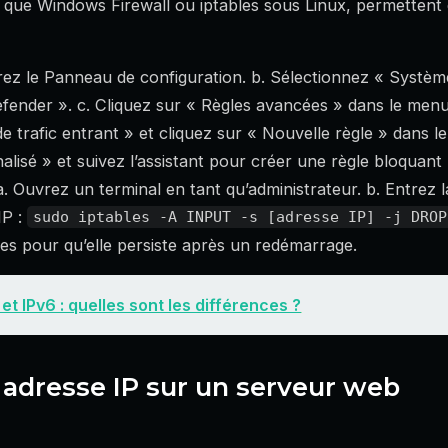
els que Windows Firewall ou iptables sous Linux, permetten
ez le Panneau de configuration. b. Sélectionnez « Système
ender ». c. Cliquez sur « Règles avancées » dans le menu
e trafic entrant » et cliquez sur « Nouvelle règle » dans le
lisé » et suivez l’assistant pour créer une règle bloquant 
 a. Ouvrez un terminal en tant qu’administrateur. b. Entre
IP :
sudo iptables -A INPUT -s [adresse IP] -j DROP
les pour qu’elle persiste après un redémarrage.
 et IPv6 : quelles sont les différences ?
 adresse IP sur un serveur web