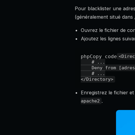
Pour blacklister une adres
(généralement situé dans /
Ouvrez le fichier de con
Ajoutez les lignes suiva
phpCopy code
<Direc
    # ...

    Deny from [adresse IP]

    # ...

Enregistrez le fichier
.
apache2