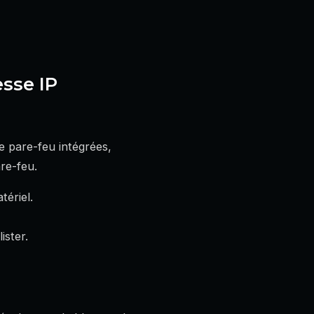
esse IP
e pare-feu intégrées,
re-feu.
tériel.
ister.